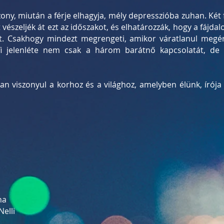
ony, miután a férje elhagyja, mély depresszióba zuhan. Két 
 vészeljék át ezt az időszakot, és elhatározzák, hogy a fájda
t. Csakhogy mindezt megrengeti, amikor váratlanul megér
rfi jelenléte nem csak a három barátnő kapcsolatát, de a
san viszonyul a korhoz és a világhoz, amelyben élünk, írója
na
Nelli