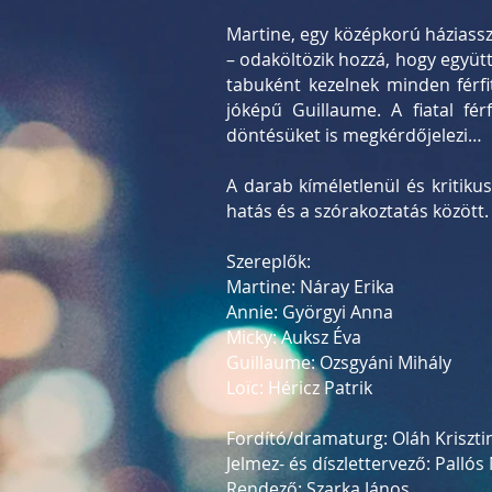
Martine, egy középkorú háziassz
– odaköltözik hozzá, hogy együtt
tabuként kezelnek minden férfi
jóképű Guillaume. A fiatal fé
döntésüket is megkérdőjelezi…
A darab kíméletlenül és kritiku
hatás és a szórakoztatás között.
Szereplők:
Martine: Náray Erika
Annie: Györgyi Anna
Micky: Auksz Éva
Guillaume: Ozsgyáni Mihály
Loïc: Héricz Patrik
Fordító/dramaturg: Oláh Kriszti
Jelmez- és díszlettervező: Pallós 
Rendező: Szarka János