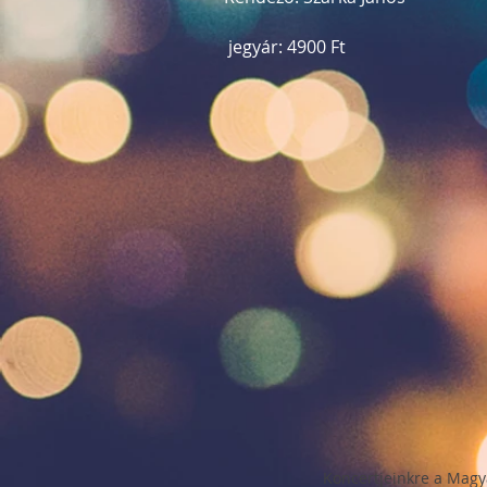
jegyár: 4900 Ft
Konce
rtjeinkre a
Magy