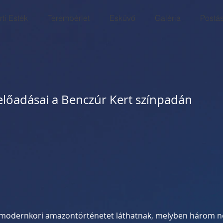
ti Esték
Terembérlet
Esküvő
Galéria
Postá
előadásai a Benczúr Kert színpadán
modernkori amazontörténetet láthatnak, melyben három nő bo