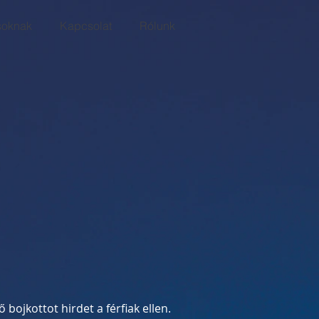
soknak
Kapcsolat
Rólunk
jkottot hirdet a férfiak ellen.