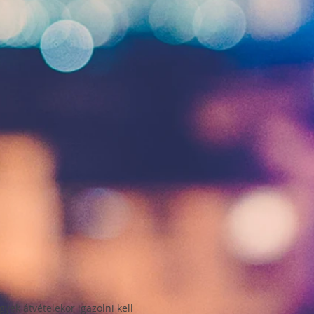
yek átvételekor igazolni kell