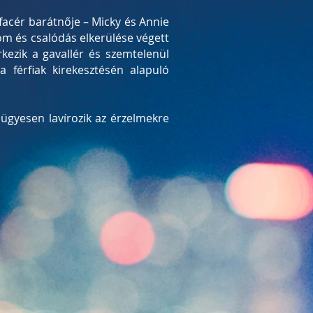
facér barátnője – Micky és Annie
lom és csalódás elkerülése végett
kezik a gavallér és szemtelenül
 férfiak kirekesztésén alapuló
 ügyesen lavírozik az érzelmekre