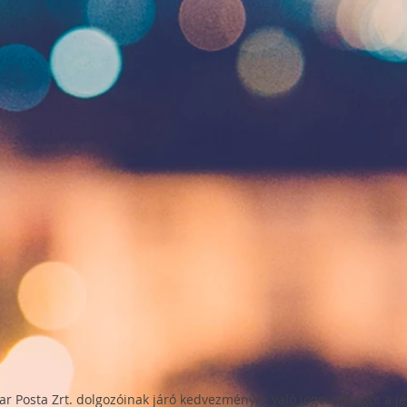
ar Post
a
Zrt. dolgozóinak járó kedvezményre való jogosultságot a jeg