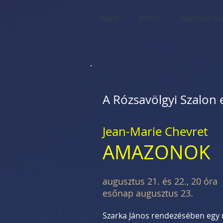
Nyitó
BHRK
Benczúr Ker
A Rózsavölgyi Szalon 
Jean-Marie Chevret
AMAZONOK
augusztus 21. és 22., 20 óra
esőnap augusztus 23.
Szarka János rendezésében egy 