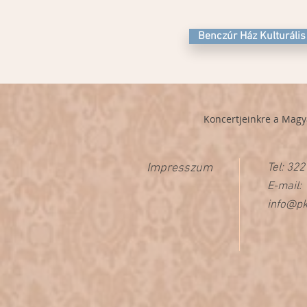
Benczúr Ház Kulturális
Konce
rtjeinkre a
Magy
Impresszum
Tel: 322
E-mail:
info@pk