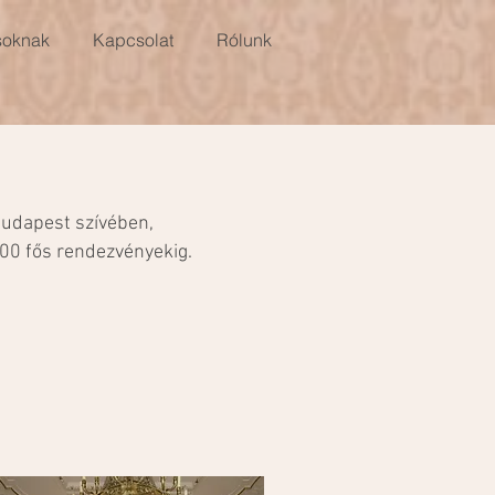
soknak
Kapcsolat
Rólunk
Budapest szívében,
00 fős rendezvényekig.