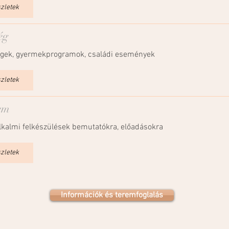
szletek
ég
égek, gyermekprogramok, családi események
szletek
em
lkalmi felkészülések bemutatókra, előadásokra
szletek
Információk és teremfoglalás