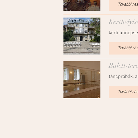
További ré
Kerthelyis
kerti ünneps
További ré
Balett-ter
táncpróbák, a
További ré