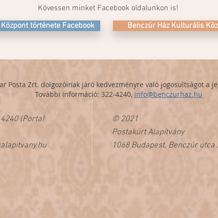
Kövessen minket Facebook oldalunkon is!
 Központ története Facebook
Benczúr Ház Kulturális Köz
ar Post
a
Zrt. dolgozóinak járó kedvezményre való jogosultságot a jeg
Továb
bi információ: 322-4240,
info@benczurhaz.hu
 4240 (Porta)
© 2021
Postakürt Alapítvány
alapitvany.hu
1068 Budapest, Benczúr utca 