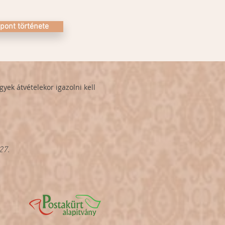
pont története
yek átvételekor igazolni kell
27.