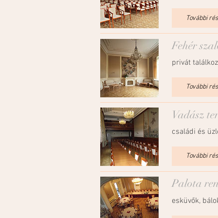
További ré
Fehér sza
privát találkoz
További ré
Vadász te
családi és üzl
További ré
Palota re
esküvők, bálo