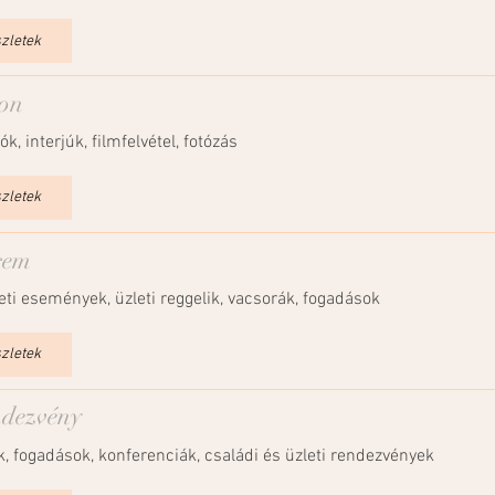
szletek
lon
ók, interjúk, filmfelvétel, fotózás
szletek
rem
eti események, üzleti reggelik, vacsorák, fogadások
szletek
ndezvény
k, fogadások, konferenciák, családi és üzleti rendezvények