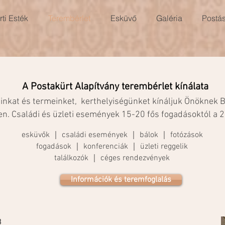
ti Esték
Terembérlet
Esküvő
Galéria
Postá
A Postakürt Alapítvány
terembérlet kínálata
ainkat és termeinket,
kerthelyiségünket kínáljuk Önöknek 
n. Családi és üzleti események 15-20 fős fogadásoktól a 2
esküvők ｜ családi események ｜ bálok ｜ fotózások
fogadások ｜ konferenciák ｜ üzleti reggelik
találkozók ｜ céges rendezvények
Információk és teremfoglalás
3