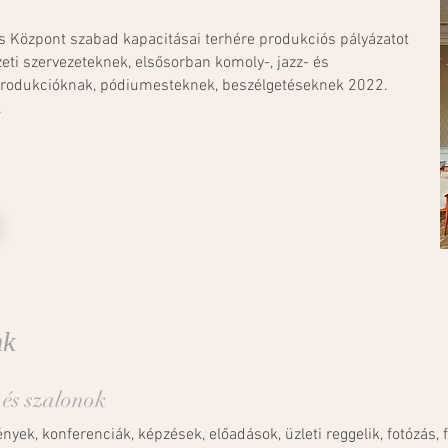
s Központ szabad kapacitásai terhére produkciós pályázatot
ti szervezeteknek, elsősorban komoly-, jazz- és
rodukcióknak, pódiumesteknek, beszélgetéseknek 2022.
.
nk
 és szalonok
yek, konferenciák, képzések, előadások, üzleti reggelik, fotózás, 