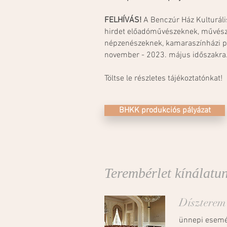
FELHÍVÁS!
A Benczúr Ház Kulturáli
hirdet előadóművészeknek, művésze
népzenészeknek, kamaraszínházi p
november - 2023. május időszakra
Töltse le részletes tájékoztatónkat!
BHKK produkciós pályázat
Terembérlet kínálatu
Díszterem
ünnepi esemén