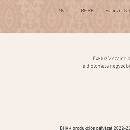
Nyitó
BHRK
Benczúr Ker
Exkluzív szalonj
a diplomata negyedbe
BHKK produkciós pályázat 2022-2