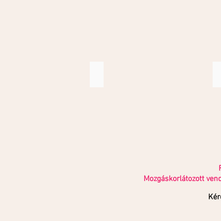
Kiegészítő szolgáltatások
Mozgáskorlátozott vend
Kér