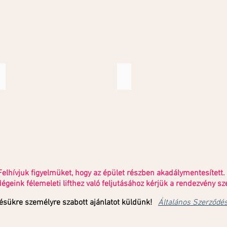
Kulturális kedvezmény
Postás kedvezmény
Felhívjuk figyelmüket, hogy az épület részben akadálymentesített.
égeink félemeleti lifthez való feljutásához kérjük a rendezvény sz
ésükre személyre szabott ajánlatot küldünk!
Általános Szerződés