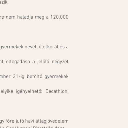
zik,
elme nem haladja meg a 120.000
 gyermekek nevét, életkorát és a
at elfogadása a jelölő négyzet
ember 31-ig betöltő gyermekek
elyike igényelhető:
Decathlon,
egy főre jutó havi átlagjövedelem