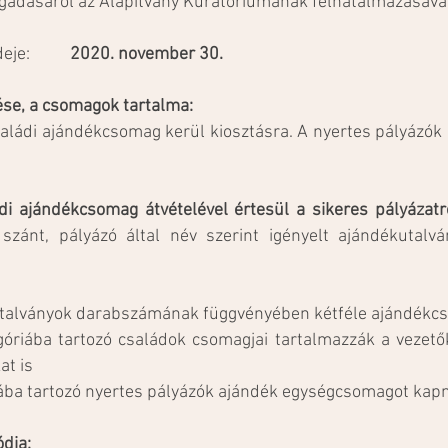
ogadásáról az Alapítvány Kuratóriumának felhatalmazásával
tárideje:
2020. november 30.
ése, a csomagok tartalma:
aládi ajándékcsomag kerül kiosztásra. A nyertes pályázók 
di ajándékcsomag átvételével értesül a sikeres pályázatr
zánt, pályázó által név szerint igényelt ajándékutalván
utalványok darabszámának függvényében kétféle ajándékcs
riába tartozó családok csomagjai tartalmazzák a vezetők 
at is
ba tartozó nyertes pályázók ajándék egységcsomagot kap
dja: