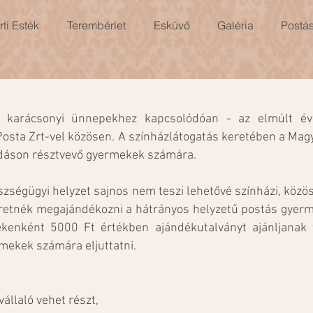
ti Esték
Terembérlet
Esküvő
Galéria
Postá
 karácsonyi ünnepekhez kapcsolódóan - az elmúlt év
Posta Zrt-vel közösen. A színházlátogatás keretében a Mag
adáson résztvevő gyermekek számára.
szségügyi helyzet sajnos nem teszi lehetővé színházi, közö
eretnék megajándékozni a hátrányos helyzetű postás gyer
kenként 5000 Ft értékben ajándékutalványt ajánljanak f
rmekek számára eljuttatni.
állaló vehet részt,