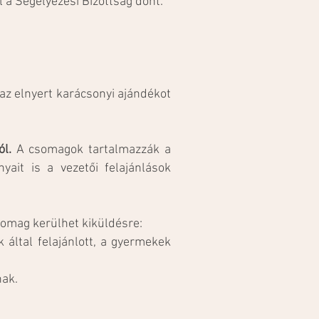
 a Segélyezési Bizottság dönt.
az elnyert karácsonyi ajándékot
ól.
A csomagok tartalmazzák a
yait is a vezetői felajánlások
omag kerülhet kiküldésre:
által felajánlott, a gyermekek
nak.