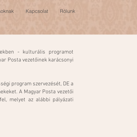
soknak
Kapcsolat
Rólunk
ekben - kulturális programot
yar Posta vezetőinek karácsonyi
sségi program szervezését, DE a
mekeket.
A Magyar Posta vezetői
el, melyet az alábbi pályázati