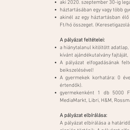
aki 2020. szeptember 30-ig leg
háztartásában egy vagy több gy
akinél az egy háztartásban él
Ft/hó összeget. (Keresetigazol
A pályázat feltételei:
a hiánytalanul kitöltött adatlap
kívánt ajándékutalvány fajtáját,
A pályázat elfogadásának felté
beikszelésével!
A gyermekek korhatára: 0 éve
értendők).
gyermekenként 1 db 5000 Ft 
MediaMarkt, Libri, H&M, Rossma
A pályázat elbírálása:
A pályázat elbírálása a határidő