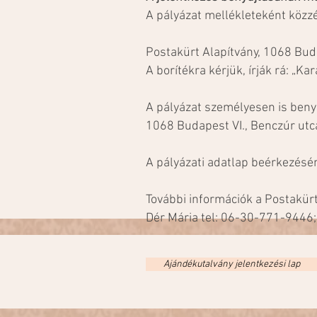
A pályázat mellékleteként közzé
Postakürt Alapítvány, 1068 Bud
A borítékra kérjük, írják rá: „K
A pályázat személyesen is beny
1068 Budapest VI., Benczúr utca 
A pályázati adatlap beérkezésé
További információk a Postakürt
Dér Mária tel: 06-30-771-9446;
Ajándékutalvány jelentkezési lap