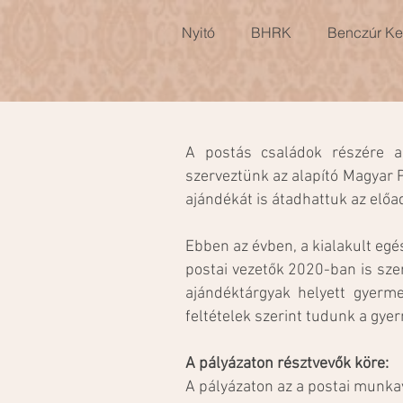
Nyitó
BHRK
Benczúr Ker
A postás családok részére a
szerveztünk az alapító Magyar 
ajándékát is átadhattuk az elő
Ebben az évben, a kialakult egé
postai vezetők 2020-ban is sz
ajándéktárgyak helyett gyerme
feltételek szerint tudunk a gye
A pályázaton résztvevők köre:
A pályázaton az a postai munkav