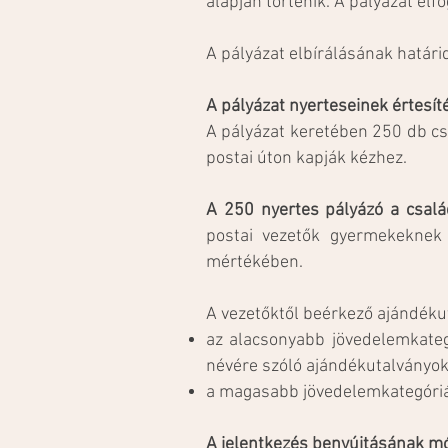
alapján történik.
A pályázat elf
A pályázat elbírálásának ha
A pályázat nyerteseinek értesít
A pályázat keretében 250 db cs
postai úton kapják kézhez.
A 250 nyertes pályázó a csalá
postai vezetők gyermekeknek s
mértékében.
A vezetőktől beérkező ajándék
az alacsonyabb jövedelemkategó
névére szóló ajándékutalványok
a magasabb jövedelemkategóriá
A jelentkezés benyújtásának mó