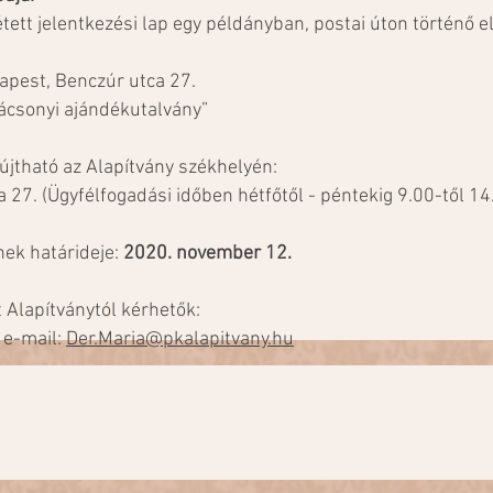
tett jelentkezési lap egy példányban, postai úton történő e
apest, Benczúr utca 27.
arácsonyi ajándékutalvány”
újtható az Alapítvány székhelyén:
27. (Ügyfélfogadási időben hétfőtől - péntekig 9.00-től 14.
nek határideje:
2020. november 12.
 Alapítványtól kérhetők:
 e-mail:
Der.Maria@pkalapitvany.hu