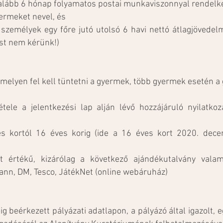
alább 6 hónap folyamatos postai munkaviszonnyal rendelke
ermeket nevel, és
ő személyek egy főre jutó utolsó 6 havi nettó átlagjöved
ást nem kérünk!)
, melyen fel kell tüntetni a gyermek, több gyermek esetén a
tele a jelentkezési lap alján lévő hozzájáruló nyilatkoz
s kortól 16 éves korig (ide a 16 éves kort 2020. dec
értékű, kizárólag a következő ajándékutalvány valam
nn, DM, Tesco, JátékNet (online webáruház)
ig beérkezett pályázati adatlapon, a pályázó által igazolt, 