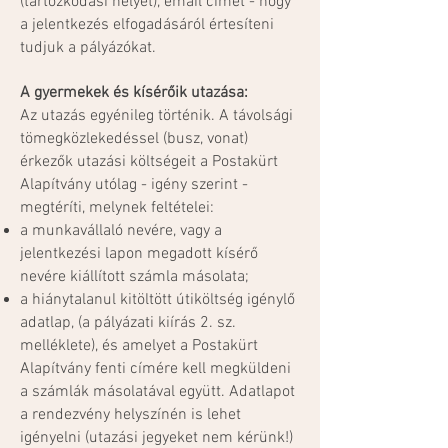
(tartózkodási helyet), email címet - hogy
a jelentkezés elfogadásáról értesíteni
tudjuk a pályázókat.
A gyermekek és kísérőik utazása:
Az utazás egyénileg történik. A távolsági
tömegközlekedéssel (busz, vonat)
érkezők utazási költségeit a Postakürt
Alapítvány utólag - igény szerint -
megtéríti, melynek feltételei:
a munkavállaló nevére, vagy a
jelentkezési lapon megadott kísérő
nevére kiállított számla másolata;
a hiánytalanul kitöltött útiköltség igénylő
adatlap, (a pályázati kiírás 2. sz.
melléklete), és amelyet a Postakürt
Alapítvány fenti címére kell megküldeni
a számlák másolatával együtt. Adatlapot
a rendezvény helyszínén is lehet
igényelni (utazási jegyeket nem kérünk!)