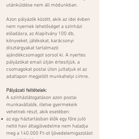
utánküldése nem áll módunkban.
Azon pályázók között, akik az idei évben
nem nyernek lehetőséget a színházi
előadásra, az Alapítvány 100 db,
könyveket, játékokat, karácsonyi
dísztárgyakat tartalmazó
ajándékcsomagot sorsol ki. A nyertes
pályázókat email útján értesítjük, a
csomagokat postai úton juttatjuk el az
adatlapon megjelölt munkahelyi címre.
Pályázati feltételek:
A színházlátogatáson azon postai
munkavállalók, illetve gyermekeik
vehetnek részt, akik esetében:
az egy háztartásban élők egy főre jutó
nettó havi átlagjövedelme nem haladja
meg a 140.000 Ft-ot (jövedelemigazolást