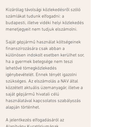
Kizárólag távolsági közlekedésről szóló
számlákat tudunk elfogadni: a
budapesti, illetve vidéki helyi közlekedés
menetjegyeit nem tudjuk elszámolni.
Saját gépjármű használat költségeinek
finanszírozására csak abban a
különösen indokolt esetben kerülhet sor,
ha a gyermek betegsége nem teszi
lehetővé tömegközlekedés
igénybevételét. Ennek tényét igazolni
szükséges. Az elszámolás a NAV által
közzétett aktuális üzemanyagár, illetve a
saját gépjármű hivatali célú
használatával kapcsolatos szabályozás
alapján történhet.
A jelentkezés elfogadásáról az
Alapítvány Kuratóriumának