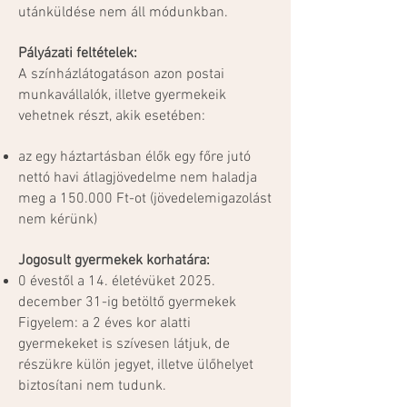
utánküldése nem áll módunkban.
Pályázati feltételek:
A színházlátogatáson azon postai
munkavállalók, illetve gyermekeik
vehetnek részt, akik esetében:
az egy háztartásban élők egy főre jutó
nettó havi átlagjövedelme nem haladja
meg a 150.000 Ft-ot (jövedelemigazolást
nem kérünk)
Jogosult gyermekek korhatára:
0 évestől a 14. életévüket 2025.
december 31-ig betöltő gyermekek
Figyelem: a 2 éves kor alatti
gyermekeket is szívesen látjuk, de
részükre külön jegyet, illetve ülőhelyet
biztosítani nem tudunk.