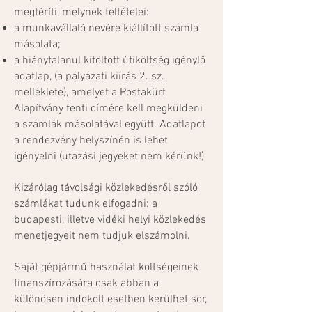
megtéríti, melynek feltételei:
a munkavállaló nevére kiállított számla
másolata;
a hiánytalanul kitöltött útiköltség igénylő
adatlap, (a pályázati kiírás 2. sz.
melléklete), amelyet a Postakürt
Alapítvány fenti címére kell megküldeni
a számlák másolatával együtt. Adatlapot
a rendezvény helyszínén is lehet
igényelni (utazási jegyeket nem kérünk!)
Kizárólag távolsági közlekedésről szóló
számlákat tudunk elfogadni: a
budapesti, illetve vidéki helyi közlekedés
menetjegyeit nem tudjuk elszámolni.
Saját gépjármű használat költségeinek
finanszírozására csak abban a
különösen indokolt esetben kerülhet sor,