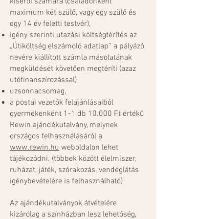
kísérői számára (családonként
maximum két szülő, vagy egy szülő és
egy 14 év feletti testvér),
igény szerinti utazási költségtérítés az
„Útiköltség elszámoló adatlap” a pályázó
nevére kiállított számla másolatának
megküldését követően megtéríti (azaz
utófinanszírozással)
uzsonnacsomag,
a postai vezetők felajánlásaiból
gyermekenként 1-1 db 10.000 Ft értékű
Rewin ajándékutalvány, melynek
országos felhasználásáról a
www.rewin.hu
weboldalon lehet
tájékozódni. (többek között élelmiszer,
ruházat, játék, szórakozás, vendéglátás
igénybevételére is felhasználható)
Az ajándékutalványok átvételére
kizárólag a színházban lesz lehetőség,