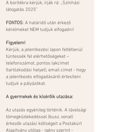
A borítékra kérjük, írják rá: „Színházi
látogatás 2025”
FONTOS
: A határidő után érkező
kérelmeket NEM tudjuk elfogadni!
Figyelem!
Kérjük, a jelentkezési lapon feltétlenül
tüntessék fel elérhetőségeket –
telefonszámot, pontos lakcímet
(tartózkodási helyet), email címet - hogy
a jelentkezés elfogadásáról értesíteni
tudjuk a pályázókat.
A gyermekek és kísérőik utazása:
Az utazás egyénileg történik. A távolsági
tömegközlekedéssel (busz, vonat)
érkezők utazási költségeit a Postakürt
Alapítvány utólag - igény szerint -