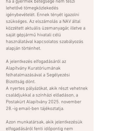
ha a gyermek betegsége nem teszi
lehetővé tömegközlekedés
igénybevételét. Ennek tényét igazolni
szükséges. Az elszámolás a NAV által
közzétett aktuális üzemanyagár, illetve a
saját gépjármű hivatali célú
használatával kapcsolatos szabályozás
alapján történhet.
A jelentkezés elfogadásáról az
Alapítvány Kuratóriumának
felhatalmazásával a Segélyezési
Bizottság dönt.
A nyertes pályázókat, akik részt vehetnek
családjukkal a színházi előadáson, a
Postakürt Alapítvány 2025. november
28.-ig email-ben tájékoztatja.
Azon munkatársak, akik jelentkezésük
elfogadásáról fenti időpontig nem