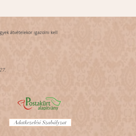
yek átvételekor igazolni kell
27.
Adatkezelési Szabályzat