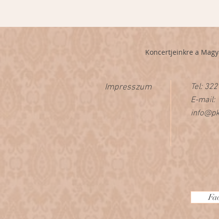
Konce
rtjeinkre a
Magy
Impresszum
Tel: 322
E-mail:
info@pk
Fa