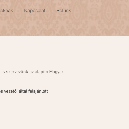
soknak
Kapcsolat
Rólunk
is szervezünk az alapító Magyar
ezetői által felajánlott