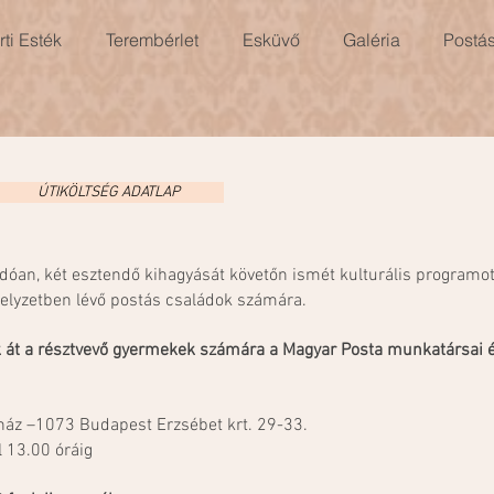
ti Esték
Terembérlet
Esküvő
Galéria
Postá
ÚTIKÖLTSÉG ADATLAP
an, két esztendő kihagyását követőn ismét kulturális programot 
helyzetben lévő postás családok számára.
 át a résztvevő gyermekek számára a Magyar Posta munkatársai és v
ház –1073 Budapest Erzsébet krt. 29-33.
l 13.00 óráig