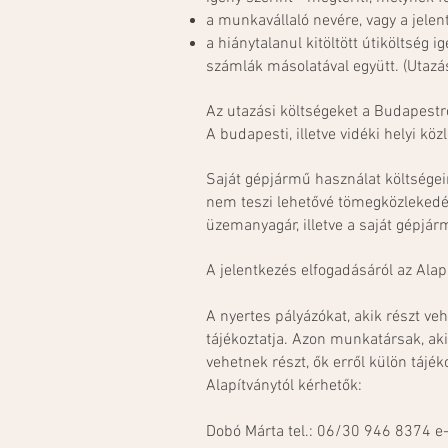
a munkavállaló nevére, vagy a jelen
a hiánytalanul kitöltött útiköltség
számlák másolatával együtt. (Utazá
Az utazási költségeket a Budapestr
A budapesti, illetve vidéki helyi k
Saját gépjármű használat költségei
nem teszi lehetővé tömegközlekedés
üzemanyagár, illetve a saját gépjár
A jelentkezés elfogadásáról az Ala
A nyertes pályázókat, akik részt ve
tájékoztatja. Azon munkatársak, ak
vehetnek részt, ők erről külön táj
Alapítványtól kérhetők:
Dobó Márta tel.: 06/30 946 8374 e