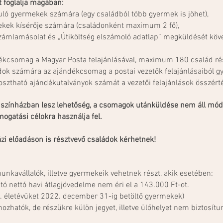
 foglalja magában:
uló gyermekek számára (egy családból több gyermek is jöhet),
ekek kísérője számára (családonként maximum 2 fő),
 számlamásolat és „Útiköltség elszámoló adatlap” megküldését köve
ékcsomag a Magyar Posta felajánlásával, maximum 180 család ré
ádok számára az ajándékcsomag a postai vezetők felajánlásaiból 
iosztható ajándékutalványok számát a vezetői felajánlások összért
 a színházban lesz lehetőség, a csomagok utánküldése nem áll mó
ogatási célokra használja fel.
ázi előadáson is résztvevő családok kérhetnek!
nkavállalók, illetve gyermekeik vehetnek részt, akik esetében:
utó nettó havi átlagjövedelme nem éri el a 143.000 Ft-ot.
. életévüket 2022. december 31-ig betöltő gyermekek)
ozhatók, de részükre külön jegyet, illetve ülőhelyet nem biztosítu