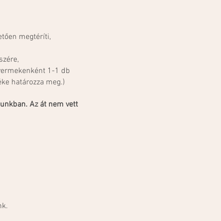
tően megtéríti,
szére,
gyermekenként 1-1 db
éke határozza meg.)
dunkban. Az át nem vett
nk.