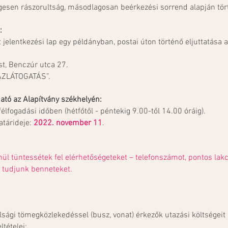
gesen rászorultság, másodlagosan beérkezési sorrend alapján tör
:
t jelentkezési lap egy példányban, postai úton történő eljuttatása 
t, Benczúr utca 27.
NHÁZLÁTOGATÁS”.
ató az Alapítvány székhelyén:
élfogadási időben (hétfőtől - péntekig 9.00-től 14.00 óráig).
atárideje:
2022. november 11
.
enül tüntessétek fel elérhetőségeteket – telefonszámot, pontos lakc
i tudjunk benneteket.
olsági tömegközlekedéssel (busz, vonat) érkezők utazási költségeit 
ltételei: