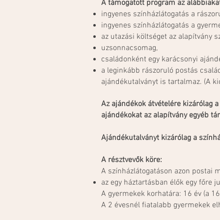
A támogatott program az alábbiakat
ingyenes színházlátogatás a rászor
ingyenes színházlátogatás a gyerm
az utazási költséget az alapítvány
uzsonnacsomag,
családonként egy karácsonyi ajánd
a leginkább rászoruló postás csal
ajándékutalványt is tartalmaz. (A k
Az ajándékok átvételére kizárólag
ajándékokat az alapítvány egyéb tám
Ajándékutalványt kizárólag a szính
A résztvevők köre:
A színházlátogatáson azon postai mu
az egy háztartásban élők egy főre j
A gyermekek korhatára: 16 év (a 16
A 2 évesnél fiatalabb gyermekek elh