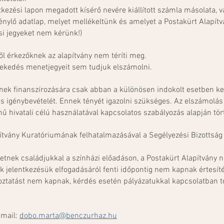
tkezési lapon megadott kísérő nevére kiállított számla másolata, 
 igénylő adatlap, melyet mellékeltünk és amelyet a Postakürt Alapít
si jegyeket nem kérünk!)
ől érkezőknek az alapítvány nem téríti meg.
özlekedés menetjegyeit sem tudjuk elszámolni.
nek finanszírozására csak abban a különösen indokolt esetben ke
 igénybevételét. Ennek tényét igazolni szükséges. Az elszámolás a
mű hivatali célú használatával kapcsolatos szabályozás alapján tör
pítvány Kuratóriumának felhatalmazásával a Segélyezési Bizottság
hetnek családjukkal a színházi előadáson, a Postakürt Alapítvány
ik jelentkezésük elfogadásáról fenti időpontig nem kapnak értesí
ékoztatást nem kapnak, kérdés esetén pályázatukkal kapcsolatban 
-mail:
dobo.marta@benczurhaz.hu