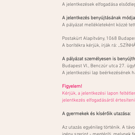
A jelentkezések elfogadása elsődle
A jelentkezés benyújtásának módja
A pályázat mellékleteként közzé tet
Postakürt Alapítvány, 1068 Budapes
A borítékra kérjük, írják rá: „SZÍ
A pályázat személyesen is benyújth
Budapest VI., Benczúr utca 27. ügyf
A jelentkezési lap beérkezésének h
Figyelem!
Kérjük, a jelentkezési lapon feltétl
jelentkezés elfogadásáról értesíten
A gyermekek és kísérőik utazása:
Az utazás egyénileg történik. A táv
igény szerint - megtéríti, melynek fe