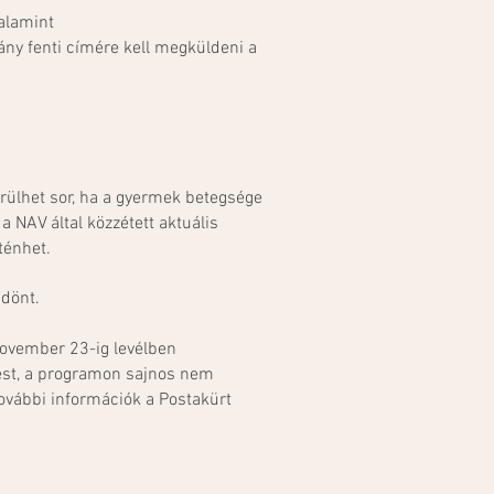
valamint
vány fenti címére kell megküldeni a
rülhet sor, ha a gyermek betegsége
 NAV által közzétett aktuális
ténhet.
 dönt.
 november 23-ig levélben
tést, a programon sajnos nem
további információk a Postakürt