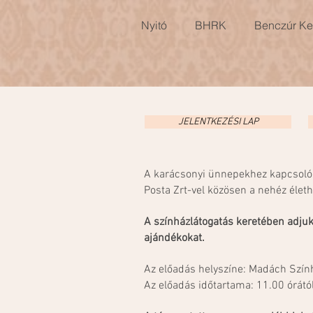
Nyitó
BHRK
Benczúr Ker
JELENTKEZÉSI LAP
A karácsonyi ünnepekhez kapcsolódó
Posta Zrt-vel közösen a nehéz élet
A színházlátogatás keretében adjuk
ajándékokat.
Az előadás helyszíne: Madách Szín
Az előadás időtartama: 11.00 órátó