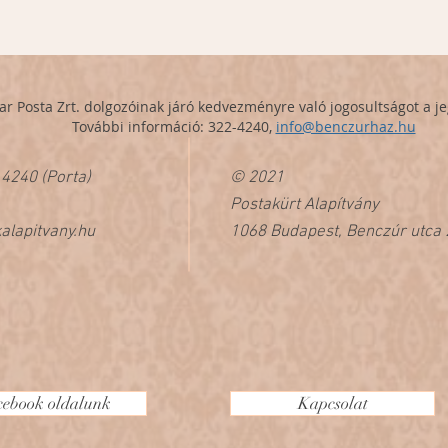
ar Post
a
Zrt. dolgozóinak járó kedvezményre való jogosultságot a jeg
Továb
bi információ: 322-4240,
info@benczurhaz.hu
 4240 (Porta)
© 2021
Postakürt Alapítvány
alapitvany.hu
1068 Budapest, Benczúr utca 
cebook oldalunk
Kapcsolat