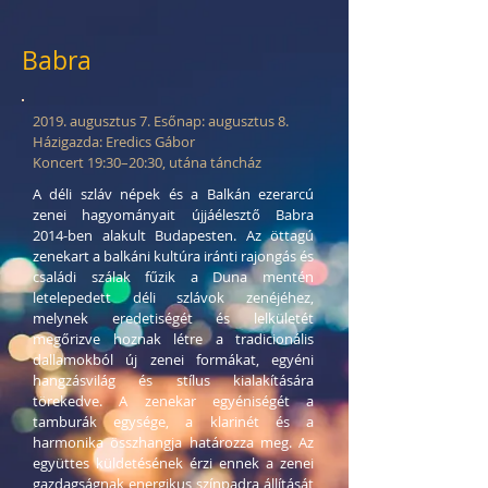
Babra
2019. augusztus 7. Esőnap: augusztus 8.
Házigazda: Eredics Gábor
Koncert 19:30–20:30, utána táncház
A déli szláv népek és a Balkán ezerarcú
zenei hagyományait újjáélesztő Babra
2014-ben alakult Budapesten. Az öttagú
zenekart a balkáni kultúra iránti rajongás és
családi szálak fűzik a Duna mentén
letelepedett déli szlávok zenéjéhez,
melynek eredetiségét és lelkületét
megőrizve hoznak létre a tradicionális
dallamokból új zenei formákat, egyéni
hangzásvilág és stílus kialakítására
törekedve. A zenekar egyéniségét a
tamburák egysége, a klarinét és a
harmonika összhangja határozza meg. Az
együttes küldetésének érzi ennek a zenei
gazdagságnak energikus színpadra állítását