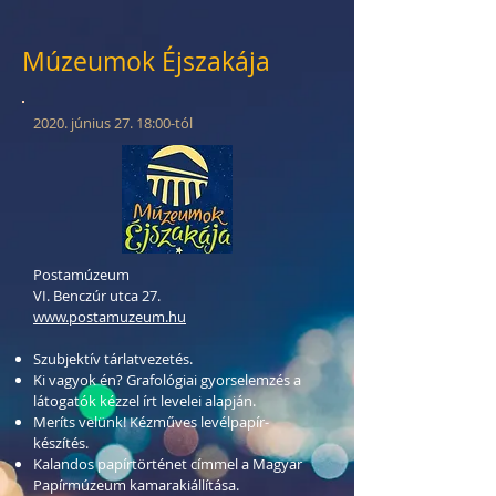
Múzeumok Éjszakája
2020. június 27. 18:00-tól
Postamúzeum
VI. Benczúr utca 27.
www.postamuzeum.hu
Szubjektív tárlatvezetés.
Ki vagyok én? Grafológiai gyorselemzés a
látogatók kézzel írt levelei alapján.
Meríts velünk! Kézműves levélpapír-
készítés.
Kalandos papírtörténet címmel a Magyar
Papírmúzeum kamarakiállítása.