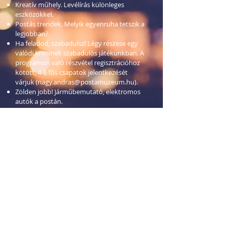
Kreatív műhely. Levélírás különleges
eszközökkel.
Postás trendek. Melyik egyenruha tetszik a
legjobban?
Ha feladod, szabadulsz! Légy részese egy
valódi kriminek szabadulós játékunkban. A
programon való részvétel regisztrációhoz
kötött, 4-6 fős csapatok jelentkezését
várjuk (
nagy.andras@postamuzeum.hu
).
Zölden jobb! Járműbemutató, elektromos
autók a postán.
Bélyegmúzeum
VII. Hársfa utca 47.
www.belyegmuzeum.hu
Tárlatvezetések az állandó és időszaki
kiállításon igény szerint indulnak.
Koncert és hangszerbemutató.
Zenés tárlatvezetés.
Legyél te is postamester! Interaktív
krajcárgyűjtő játék gyerekeknek.
Titokszoba. Apró csodák, melyek csak UV-
fényben, vagy sokszoros nagyítás alatt